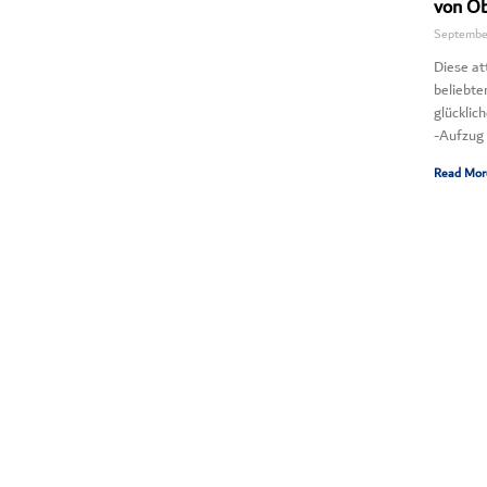
von Ob
September
Diese a
beliebte
glücklic
-Aufzug 
Read Mor