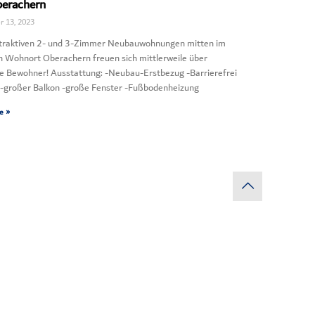
erachern
 13, 2023
ttraktiven 2- und 3-Zimmer Neubauwohnungen mitten im
n Wohnort Oberachern freuen sich mittlerweile über
he Bewohner! Ausstattung: -Neubau-Erstbezug -Barrierefrei
-großer Balkon -große Fenster -Fußbodenheizung
e »