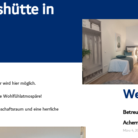
shütte in
 wird hier möglich.
We
e Wohlfühlatmospäre!
chaftsraum und eine herrliche
Betreu
Achern
März 4, 2