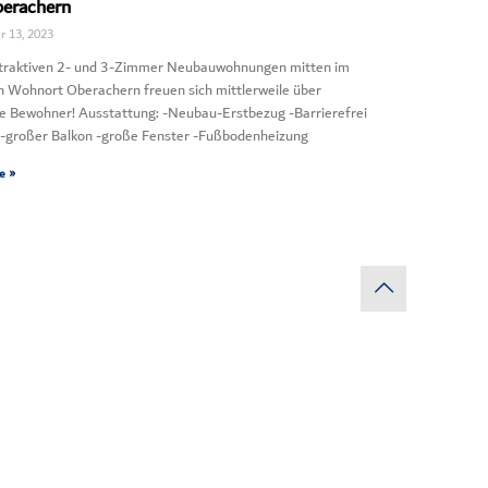
erachern
 13, 2023
ttraktiven 2- und 3-Zimmer Neubauwohnungen mitten im
n Wohnort Oberachern freuen sich mittlerweile über
he Bewohner! Ausstattung: -Neubau-Erstbezug -Barrierefrei
-großer Balkon -große Fenster -Fußbodenheizung
e »