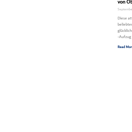
von Ob
September
Diese a
beliebte
glücklic
-Aufzug 
Read Mor