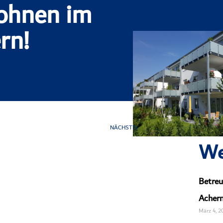
ohnen im
rn!
NÄCHSTE
We
Betreu
Achern
März 4, 2