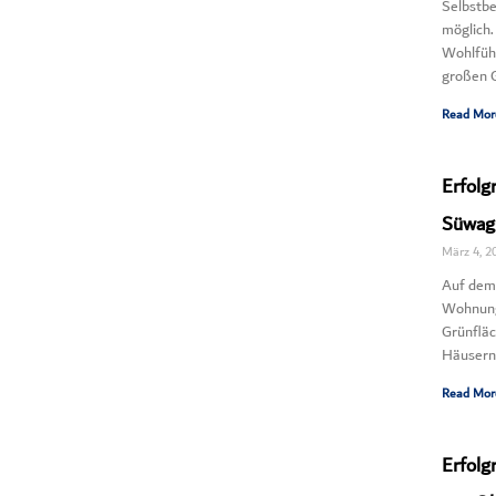
Selbstbe
möglich
Wohlfüh
großen 
Read Mor
Erfolg
Süwag-
März 4, 2
Auf dem
Wohnung
Grünflä
Häusern 
Read Mor
Erfolg