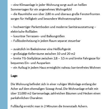
– eine Klimaanlage in jeder Wohnung sorgt auch an heißen
Sommertagen für ein angenehmes Wohngefühl
– die Raumhöhe von über 2,80 m und überaus große Fensterfronten
sorgen für Helligkeit und besondere Wohnatmosphäre
– hochwertiger Parkettboden und moderne Sanitärausstattung –
elektrische Rollläden
– luxuriöse Terrassen- und Balkongrößen
– Fußbodenheizung in jedem Raum separat steuerbar
– zusätzlich im Badezimmer eine Heißluftgerät
– großzügige Kellerräume zwischen 10 und 20 m2
– breite TG-Stellplätze zwischen 2,8 – 3,5 m und breite Fahrgasse für
bequemes Ein- und Ausparken
– ein Aufzug in jedem Haus ermöglicht nahezu barrierefreies Wohnen
Lage:
Die Wohnung befindet sich in einer ruhigen Wohnlage entlang der
Acher auf dem ehemaligen Süwag-Areal. Die Wohnanlage erhält mit
über 11.000 m2 Gartenanlage, zahlreichen Bäumen und Hecken einen
parkähnlichen Charakter.
Fußläufig erreicht man in 2 Minuten die Innenstadt Achern.